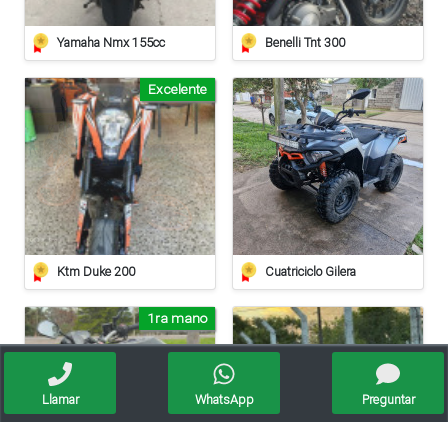
Yamaha Nmx 155cc
Benelli Tnt 300
Excelente
Ktm Duke 200
Cuatriciclo Gilera
1ra mano
Llamar
WhatsApp
Preguntar