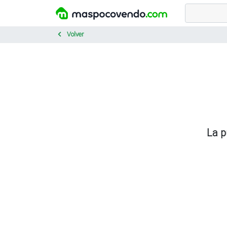
Volver
La p