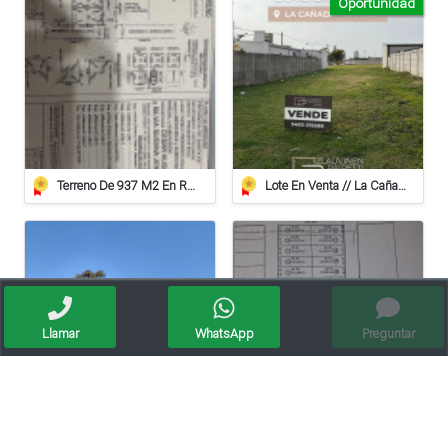
Oportunidad
Terreno De 937 M2 En Roca
Lote En Venta // La Cañada
Llamar
WhatsApp
Preguntar
Vendo Lotes En Susana
Vendo Lote En Roca De 612 Mts/2º