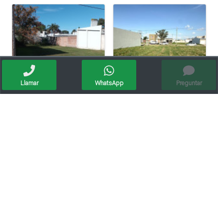
Llamar
WhatsApp
Preguntar
Lote En Paseo Del Este, Entorno Residencial.
Venta / Lote / Barrio Mora
Lote Ciudad Verde / Sunchales / Oportunidad
Venta/lote/av. Italia/zona Comercial