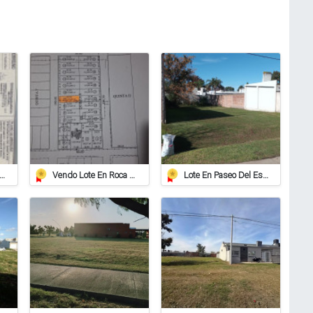
reno De 937 M2 En Roca
Vendo Lote En Roca De 612 Mts/2º
Lote En Paseo Del Este, Entorno Residencial.