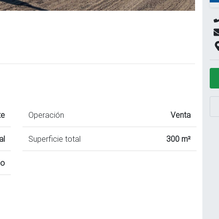
te
Operación
Venta
al
Superficie total
300 m²
io