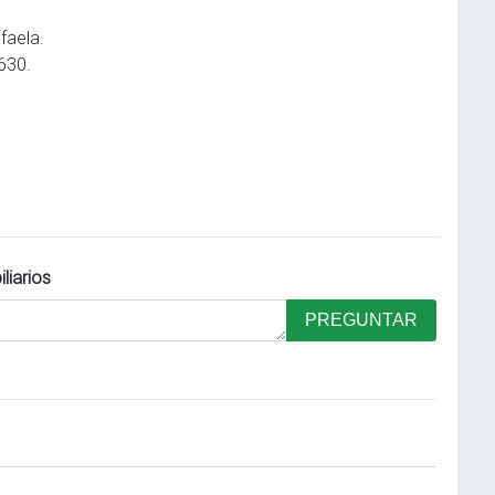
faela.
630.
liarios
PREGUNTAR