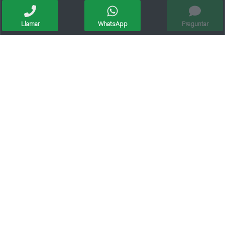
Llamar
WhatsApp
Preguntar
Lote En Paseo Del Este, Entorno Residencial.
Vendo Terreno, Lote En Barrio Los Arces
Venta / Lote / Barrio Mora
Lote Ciudad Verde / Sunchales / Oportunidad