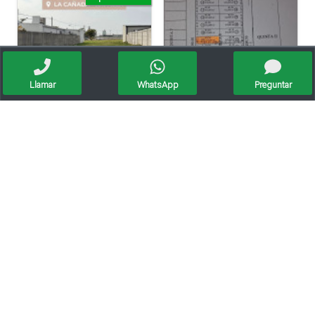
Llamar
WhatsApp
Preguntar
Lote En Venta // La Cañada
Vendo Lote En Roca De 612 Mts/2º
Lote En Paseo Del Este, Entorno Residencial.
Venta / Lote / Barrio Mora