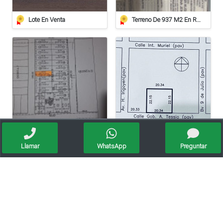
Lote En Venta
Terreno De 937 M2 En Roca
Vendo Lote En Roca De 612 Mts/2º
Lote Barrio El Bosque A 20 Metros De Av. Irigoyen
Llamar
WhatsApp
Preguntar