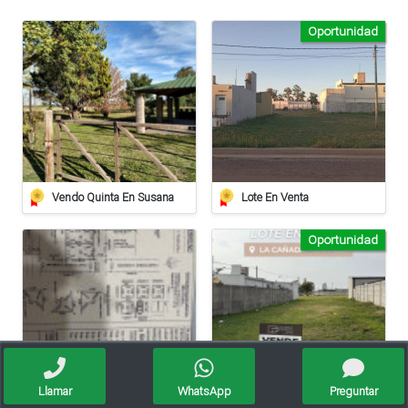
Oportunidad
Vendo Quinta En Susana
Lote En Venta
Oportunidad
Llamar
WhatsApp
Preguntar
Terreno De 937 M2 En Roca
Lote En Venta // La Cañada