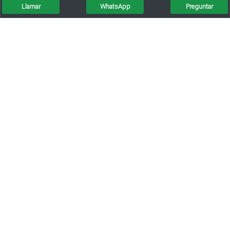
Llamar
WhatsApp
Preguntar
Lote Barrio El Bosque A 20 Metros De Av. Irigoyen
Venta / Lote / Barrio Mora
Lote Ciudad Verde / Sunchales / Oportunidad
Venta/lote/av. Italia/zona Comercial