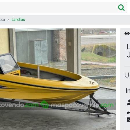
ica
Lanchas
L
J
U
I