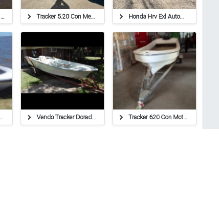
Lancha Geuna 540 Y Yamaha 60
Tracker 5.20 Con Mercury 40 Hp.
Honda Hrv Exl Automatica Tope De Gama Año 2016
430. Mercury 15
Vendo Tracker Dorado 520 Con Suzuki 40hp
Tracker 620 Con Motor Yamaha 40 Hp