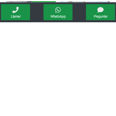
Oportunidad
Llamar
WhatsApp
Preguntar
Renault Duster Oroch Dynamique 1.6
Vendo Hilux...2007 Joya
Oportunidad
Ford Ranger 4x2 Xlt At 3.2l
408 Feline 2.0 2015