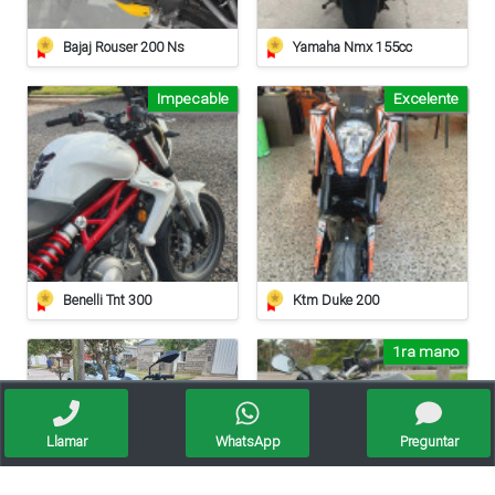
Bajaj Rouser 200 Ns
Yamaha Nmx 155cc
Impecable
Excelente
Benelli Tnt 300
Ktm Duke 200
1ra mano
Llamar
WhatsApp
Preguntar