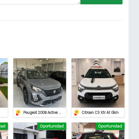
Peugeot 2008 Active 1.0 At
Citroen C3 Xtr At 0km
dad
Oportunidad
Oportunidad