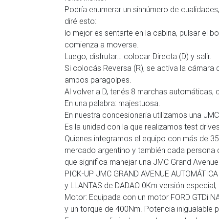
Podría enumerar un sinnúmero de cualidades,
diré esto:
lo mejor es sentarte en la cabina, pulsar el b
comienza a moverse.
Luego, disfrutar… colocar Directa (D) y salir.
Si colocás Reversa (R), se activa la cámara
ambos paragolpes.
Al volver a D, tenés 8 marchas automáticas, c
En una palabra: majestuosa.
En nuestra concesionaria utilizamos una J
Es la unidad con la que realizamos test drives
Quienes integramos el equipo con más de 35
mercado argentino y también cada persona q
que significa manejar una JMC Grand Avenue
PICK-UP JMC GRAND AVENUE AUTOMÁTICA
y LLANTAS de DADAO 0Km versión especial, a
Motor: Equipada con un motor FORD GTDi NA
y un torque de 400Nm. Potencia inigualable p