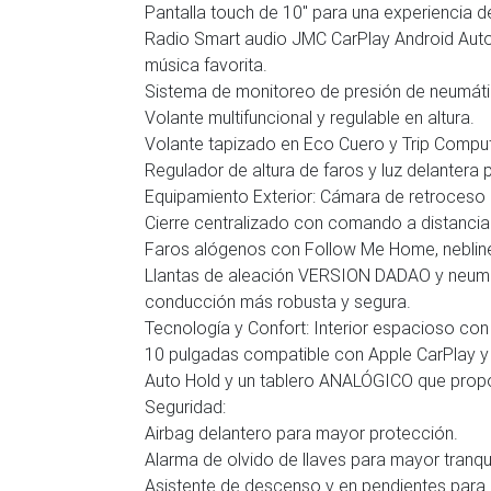
Pantalla touch de 10" para una experiencia 
Radio Smart audio JMC CarPlay Android Auto, 
música favorita.
Sistema de monitoreo de presión de neumát
Volante multifuncional y regulable en altura.
Volante tapizado en Eco Cuero y Trip Compute
Regulador de altura de faros y luz delantera
Equipamiento Exterior: Cámara de retroceso 
Cierre centralizado con comando a distancia 
Faros alógenos con Follow Me Home, nebliner
Llantas de aleación VERSION DADAO y neu
conducción más robusta y segura.
Tecnología y Confort: Interior espacioso con
10 pulgadas compatible con Apple CarPlay y 
Auto Hold y un tablero ANALÓGICO que propo
Seguridad:
Airbag delantero para mayor protección.
Alarma de olvido de llaves para mayor tranqui
Asistente de descenso y en pendientes para