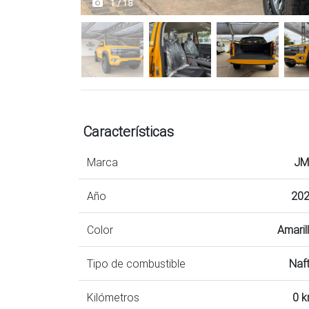
1 / 18
Características
Marca
JM
Año
20
Color
Amaril
Tipo de combustible
Naf
Kilómetros
0 