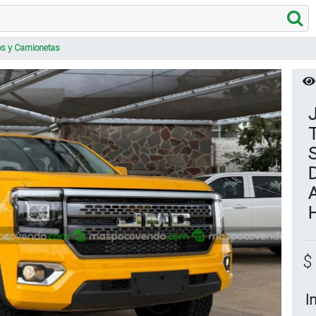
os y Camionetas
S
A
H
$
I