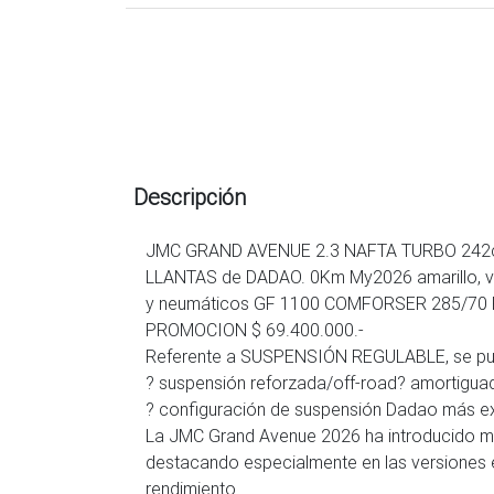
Descripción
JMC GRAND AVENUE 2.3 NAFTA TURBO 242c
LLANTAS de DADAO. 0Km My2026 amarillo, ve
y neumáticos GF 1100 COMFORSER 285/70 
PROMOCION $ 69.400.000.-
Referente a SUSPENSIÓN REGULABLE, se pue
? suspensión reforzada/off-road? amortigua
? configuración de suspensión Dadao más e
La JMC Grand Avenue 2026 ha introducido mej
destacando especialmente en las versiones e
rendimiento.