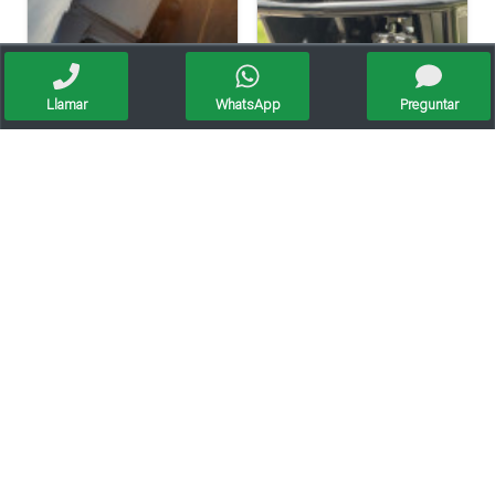
Llamar
WhatsApp
Preguntar
Isuzu Npr 75 Cabina Simple - Chasis Largo
Honda Nx500
Camión Iveco
Kia 2500 2011