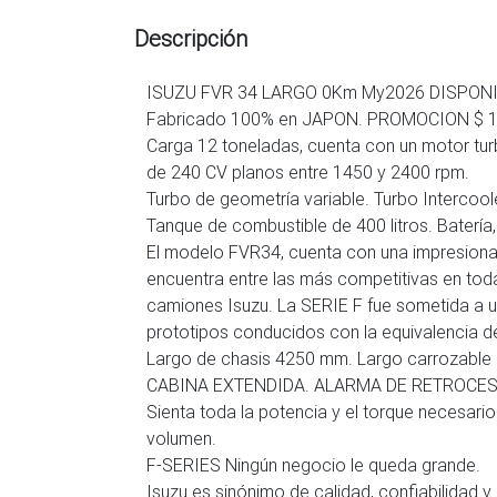
Descripción
ISUZU FVR 34 LARGO 0Km My2026 DISPONI
Fabricado 100% en JAPON. PROMOCION $ 136.
Carga 12 toneladas, cuenta con un motor tur
de 240 CV planos entre 1450 y 2400 rpm.
Turbo de geometría variable. Turbo Intercoole
Tanque de combustible de 400 litros. Batería
El modelo FVR34, cuenta con una impresiona
encuentra entre las más competitivas en toda
camiones Isuzu. La SERIE F fue sometida a u
prototipos conducidos con la equivalencia d
Largo de chasis 4250 mm. Largo carrozable 
CABINA EXTENDIDA. ALARMA DE RETROCES
Sienta toda la potencia y el torque necesar
volumen.
F-SERIES Ningún negocio le queda grande.
Isuzu es sinónimo de calidad, confiabilidad 