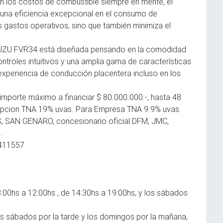
n los costos de combustible siempre en mente, el
una eficiencia excepcional en el consumo de
s gastos operativos, sino que también minimiza el
SUZU FVR34 está diseñada pensando en la comodidad
troles intuitivos y una amplia gama de características
experiencia de conducción placentera incluso en los
 importe máximo a financiar $ 80.000.000.-, hasta 48
Opcion TNA 19% uvas. Para Empresa TNA 9.9% uvas.
S, SAN GENARO, concesionario oficial DFM, JMC,
.
 411557
:00hs a 12:00hs , de 14:30hs a 19:00hs, y los sábados
s sábados por la tarde y los domingos por la mañana,