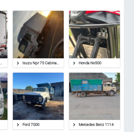
es-benz Sprinter 515
Isuzu Npr 75 Cabina Simple - Chasis Largo
Honda Nx500
Ford 7000
Mercedes Benz 1114