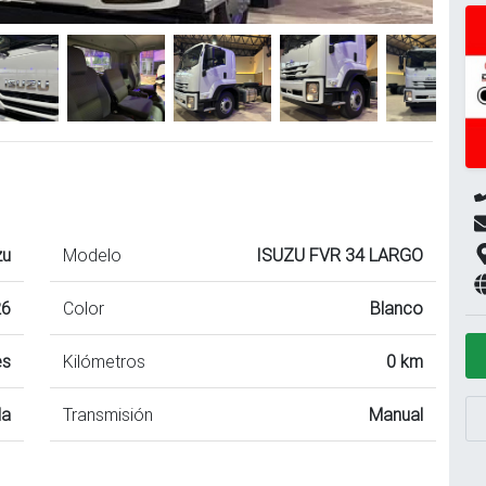
zu
Modelo
ISUZU FVR 34 LARGO
26
Color
Blanco
es
Kilómetros
0 km
da
Transmisión
Manual