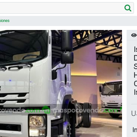
iones
D
S
C
U
I