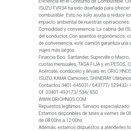
Eficiencia en el Consumo de Combustible: Co
ISUZU FVR34 ha sido diseñado para ofrecer 
combustible. Esto no solo ayuda a reducir lo
impacto ambiental de nuestras operaciones.
Comodidad y conveniencia: La cabina del I
del conductor. Con asientos ergonómicos, con
de conveniencia, este camión garantiza una 
viajes más largos.
Financia Bco. Santander, Superville o Macro,
cuotas mensuales, TASA FIJA y en PESOS. 
Acércate, condúcelo y llévalo en, ORIO HNO
ISUZU, KAMA Camiones, SHINERAY Utilitarios
Contactos 3401-645031/ 643777/ 529432/
Of. 03401-493173/ 534/ 850
WWW.ORIOHNOS.COM
Repuestos legítimos. Servicio especializado.
Estamos disponibles de lunes a viernes de 08
de 08:00hs a 12:00hs.
Además, estamos dispuestos a atenderles lo