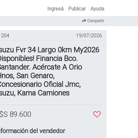
Ingresá
Publicar
Ayuda
Compartir
204
19/07/2026
Isuzu Fvr 34 Largo 0km My2026
isponibles! Financia Bco.
antander. Acércate A Orio
Hnos, San Genaro,
oncesionario Oficial Jmc,
Isuzu, Kama Camiones
$S 89.600
nformación del vendedor