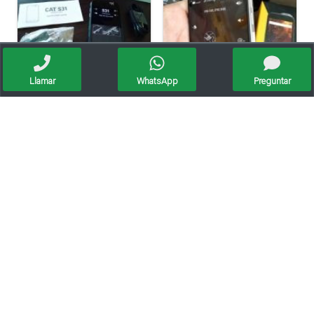
Llamar
WhatsApp
Preguntar
Cat S31 Listo Para Cliente De Rafaela Teléfono Ideal Pa
Caterpillar Liberados Nuevos Garantía Escrita
Iphone Xs Max Para Entregar A Cliente De Las Varillas P
Cambio De Baterías Cat S61