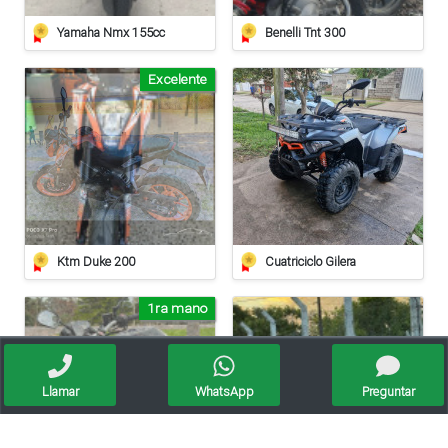
Yamaha Nmx 155cc
Benelli Tnt 300
Excelente
Ktm Duke 200
Cuatriciclo Gilera
1ra mano
Llamar
WhatsApp
Preguntar