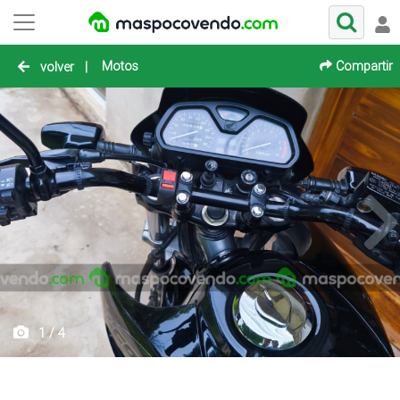
Motos
Compartir
volver
|
1 / 4