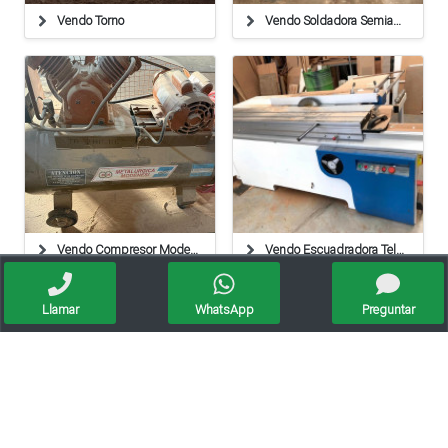
Vendo Torno
Vendo Soldadora Semiautomática Blumig 201. Con Tubo De Gas.
Vendo Compresor Modenesi 2 Hp
Vendo Escuadradora Telescópica 3.20 M Con Incisor.
Llamar
WhatsApp
Preguntar