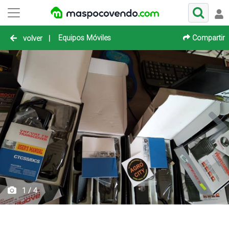
Equipos Móviles
Compartir
volver
|
1 / 4