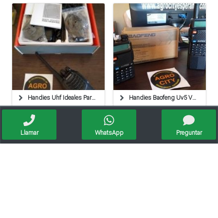
Handies Uhf Ideales Para Tareas En El Campo Alcance De
Handies Baofeng Uv5 Vhf/uhf Con Baterías Grandes De 380
Llamar
WhatsApp
Preguntar
Handy Baofeng Uv5r Banda Corrida Bibanda (uhf/vhf) Nuev
Handy Yedro Yc 188 Vhf Uhf Canalero 18 Y 30 Cuotas