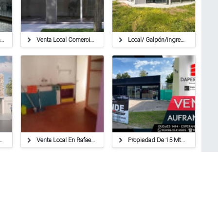
Venta/local/deposito/rafaela
Venta Local Comercial Bo.mosconi
Local/ Galpón/ingreso Vehicular Lateral/ Los Arces
 Comercial - 233127
Venta Local En Rafaela - 279327
Propiedad De 15 Mts X 100 Mts