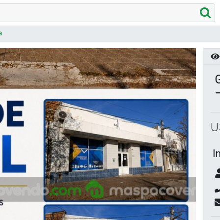
a
G
U
I