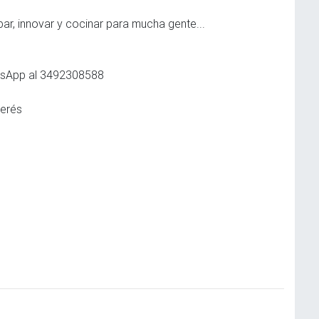
bar, innovar y cocinar para mucha gente...
atsApp al 3492308588
terés