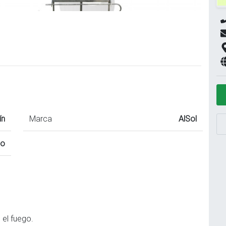
ín
Marca
AlSol
do
 el fuego.