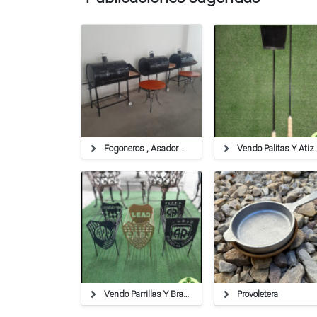
Fogoneros , Asador Chulengo Y Accesorios Parrilla
Vendo Palita
Vendo Parrillas Y Braseros Con Escudos
Provoletera