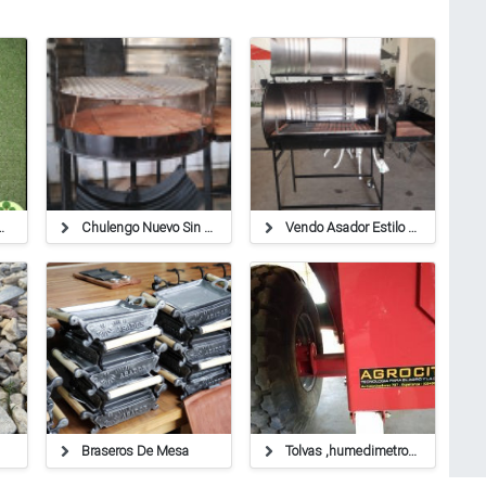
s Y Atizador
Chulengo Nuevo Sin Uso
Vendo Asador Estilo Chulengo
Braseros De Mesa
Tolvas ,humedimetros ,balanzas ,cables