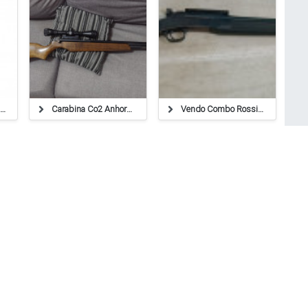
Vendo Rifle Pcp Foster 290 Cal 5,5 + Inflador
Carabina Co2 Anhorn 5.5
Vendo Combo Rossi 608
MasPocoVendo.com ®
Copyright 2021
Rafaela, Santa Fe, Argentina.