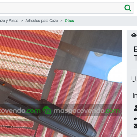
za y Pesca
Artículos para Caza
Otros
T
U
I