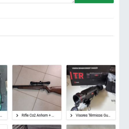
ina Ruger 22l - Con Mira Telescopica
Rifle Co2 Anhorn + Mira Shilba 3-9x40
Visores Térmicos Guide Toda La Línea