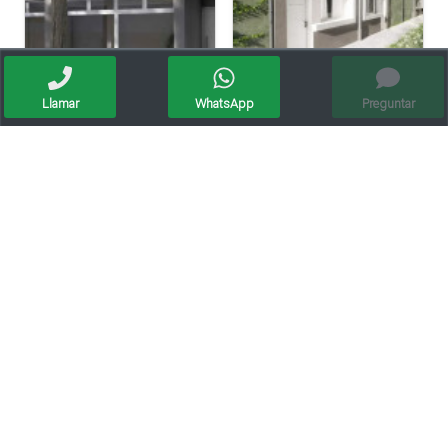
Llamar
WhatsApp
Preguntar
Venta Dpto. Monoambiente P.b. Bo.mosconi
Venta Departamento 1 Dormitorio Financiacion
Oikos Vende Complejo Completo De Departamentos
3 Unidades Más Cochera