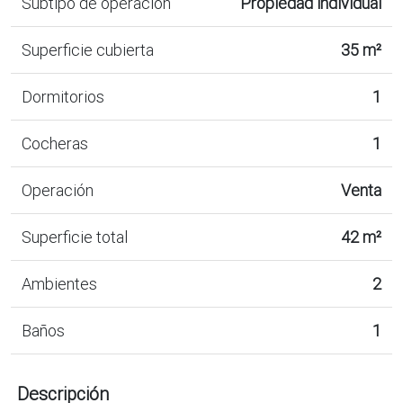
Subtipo de operación
Propiedad individual
Superficie cubierta
35 m²
Dormitorios
1
Cocheras
1
Operación
Venta
Superficie total
42 m²
Ambientes
2
Baños
1
Descripción