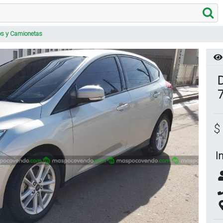
os y Camionetas
$
I