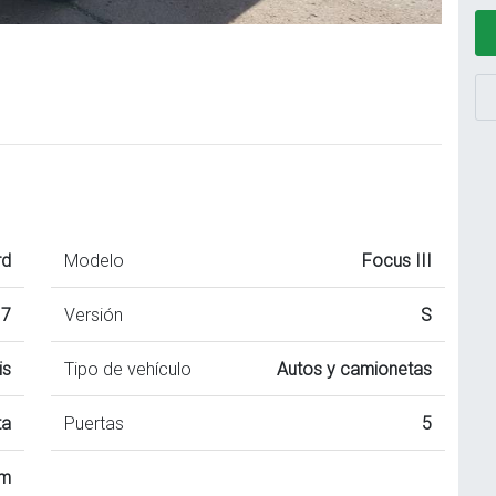
rd
Modelo
Focus III
17
Versión
S
is
Tipo de vehículo
Autos y camionetas
ta
Puertas
5
km