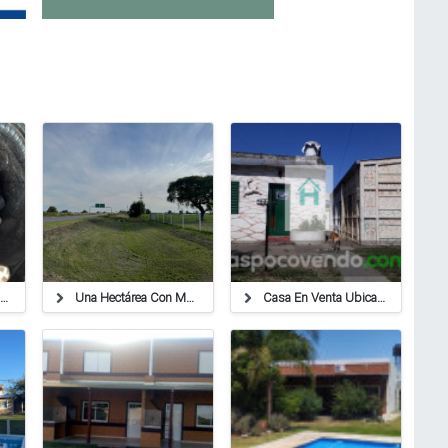
Tornillos Nuevos Varios Cu Herramientas Manuales Rafaela
Una Hectárea Con Mejoras En Autovía Ruta 34 Km 211 Antes De Llegar A Susana.-
Casa En Venta Ubicada En Calle San Lorenzo 1245