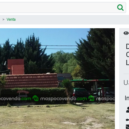
Venta
C
U
I