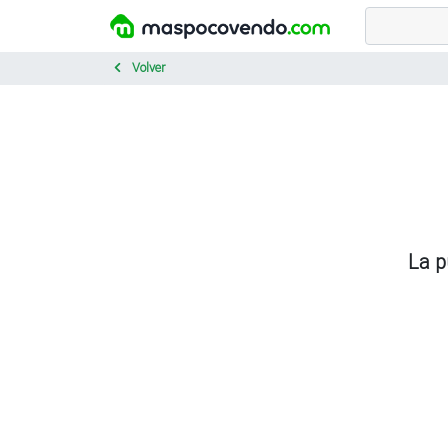
Volver
La p