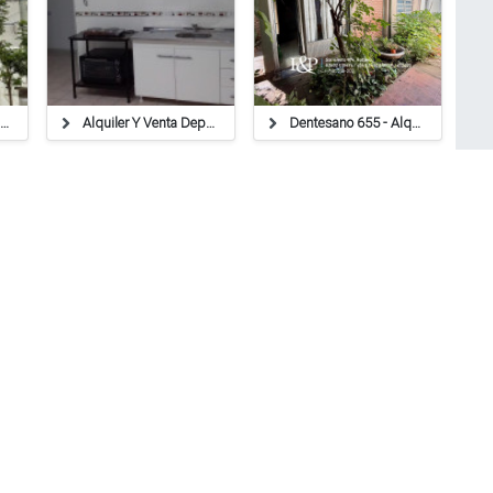
Av. Mitre 888 - Alquiler
Alquiler Y Venta Departamemtos
Dentesano 655 - Alquiler
MasPocoVendo.com ®
Copyright 2021
Rafaela, Santa Fe, Argentina.
Términos y Condiciones de uso del sitio