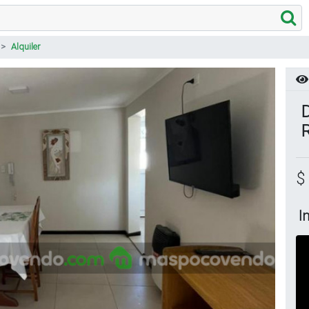
Alquiler
D
$
I