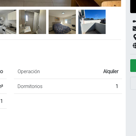
to
Operación
Alquiler
m²
Dormitorios
1
1