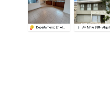
Departamento En Alquiler – Gaboto 367, Depto 4, Barrio Central Córdoba, Rafaela