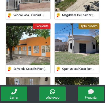
Vendo Casa - Ciudad De Sunchales
Magdalena De Lorenzi 223 - Venta
Excelente
Apto crédito
Se Vende Casa En Pilar (apta Crédito Hipotecario)
Oportunidad Casa Barrio Villa Del Parque - Crédito Hipotecario
Llamar
WhatsApp
Preguntar