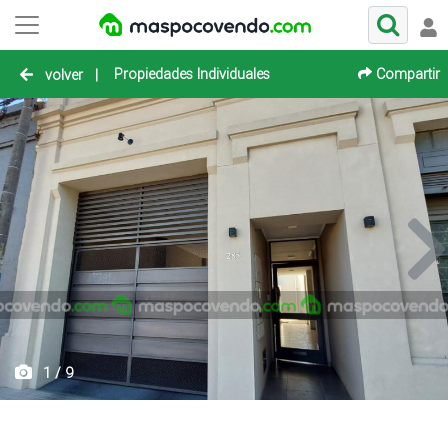
Propiedades Individuales
Compartir
volver
|
1 / 9