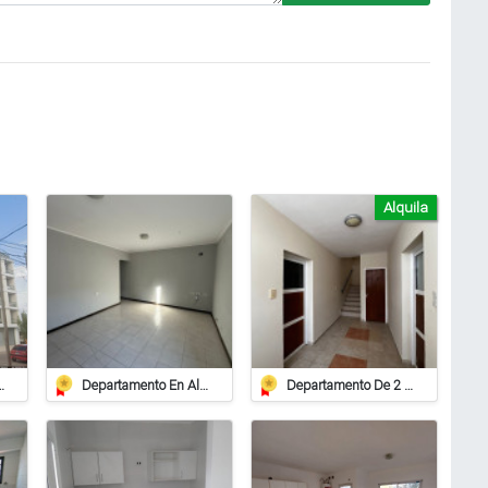
Alquila
xcelente Ubicación - Live
Departamento En Alquiler – Rincón Nº 755
Departamento De 2 Dormitorios En Alquiler