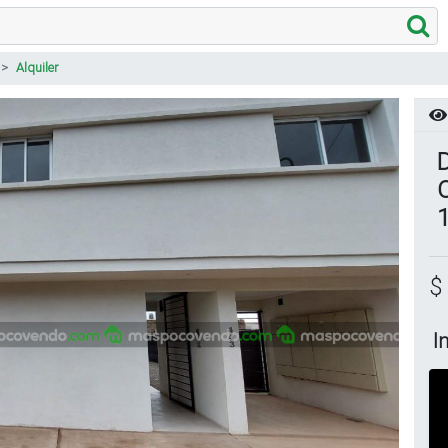
Alquiler
D
O
$
I