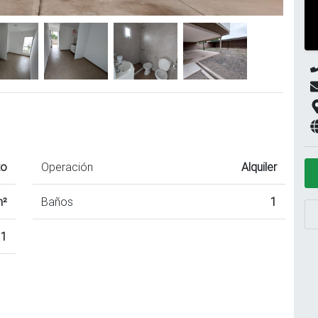
to
Operación
Alquiler
m²
Baños
1
1