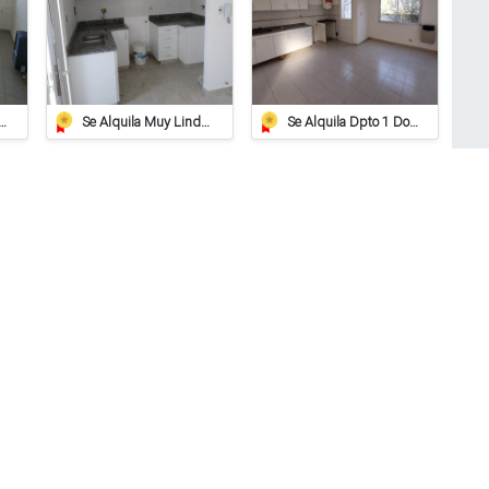
 Departamento En Zona Centrica
Se Alquila Muy Lindo Dpto En Planta Alta
Se Alquila Dpto 1 Dorm. En Barrio Pizzurno
MasPocoVendo.com ®
Copyright 2021
Rafaela, Santa Fe, Argentina.
Términos y Condiciones de uso del sitio