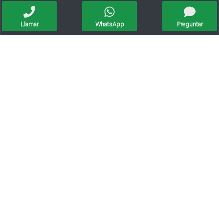
Llamar
WhatsApp
Preguntar
Vendo Casa Lista Para Habitar
Venta/ Casa/ Galpon
Venta Casa Pizzurno/3dorm/pileta/quincho/servicios
Venta/casa En Susana/2 Dormitorios/amplio Terreno