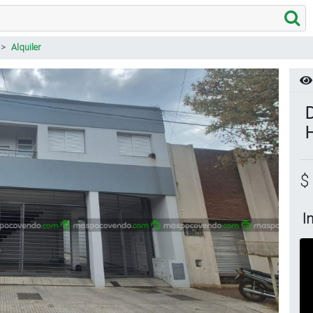
Alquiler
D
$
I