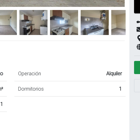
to
Operación
Alquiler
m²
Dormitorios
1
1