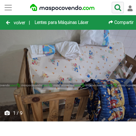
Lentes para Máquinas Láser
Compartir
volver
|
1 / 9