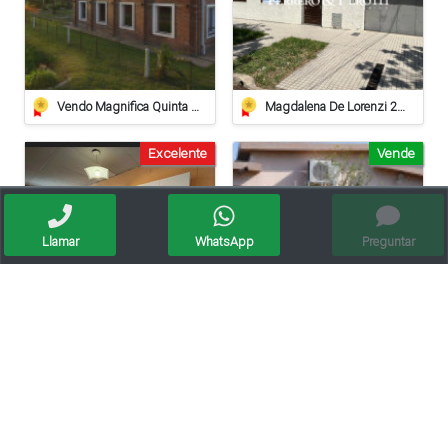
Vendo Magnifica Quinta De Grandes Dimensiones. - Zona Estación Saguier
Magdalena De Lorenzi 223 - Venta
Excelente
Vende
Llamar
WhatsApp
Preguntar
Se Vende Casa En Pilar (apta Crédito Hipotecario)
Vendo Casa - Ciudad De Sunchales
Apto crédito