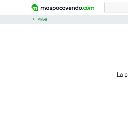
Volver
La p