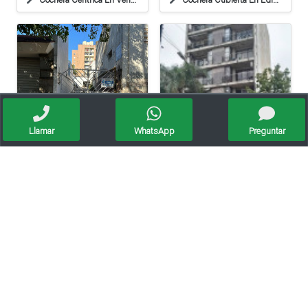
Llamar
WhatsApp
Preguntar
Cochera En Venta En Colón 401
San Jeronimo 3700 - Cochera N° 2