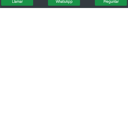
Llamar
WhatsApp
Preguntar
Renault Kangoo Express 1.6
Chevrolet Meriva Gls 1.8
Oportunidad
Liquido
Vendo Honda Fit 2006
Feline Pack Cuir 2014