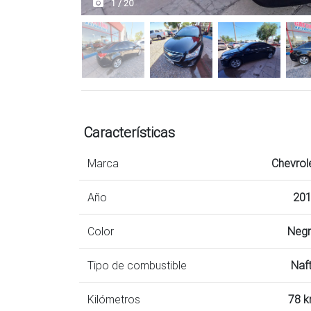
1 / 20
Características
Marca
Chevrol
Año
20
Color
Neg
Tipo de combustible
Naf
Kilómetros
78 