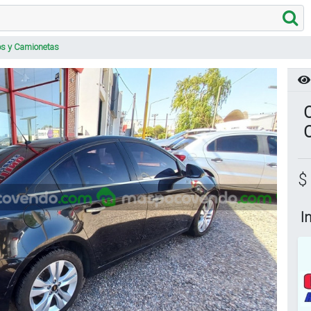
os y Camionetas
$
I