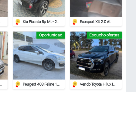
iat Strada Working
Kia Picanto 5p Mt - 2014 - 97.000km
Ecosport Xlt 2.0 At
Oportunidad
Escucho ofertas
roen C Elysee Hdi Feel 2018
Peugeot 408 Feline 1.6 Hdi
Vendo Toyota Hilux Impecable