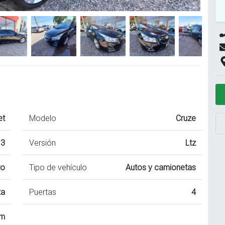
et
Modelo
Cruze
13
Versión
Ltz
ro
Tipo de vehículo
Autos y camionetas
ta
Puertas
4
km