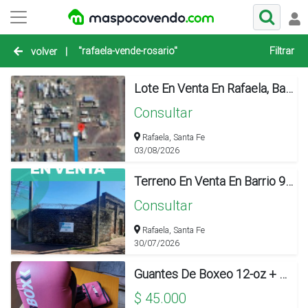
"rafaela-vende-rosario"
Filtrar
volver
|
Lote En Venta En Rafaela, Barrio Virgen Del Rosario - 85678
Consultar
Rafaela, Santa Fe
03/08/2026
Terreno En Venta En Barrio 9 De Julio Ubicado En La Calle Maipu Y Rosario En Rafaela.
Consultar
Rafaela, Santa Fe
30/07/2026
Guantes De Boxeo 12-oz + Vendas De Regalo
$ 45.000