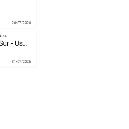
26/07/2026
Lote De 300 M2 En Altos Del Sur - Usd 37.000
31/07/2026