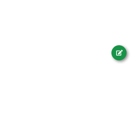
MasPocoVendo.com ®