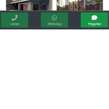
Llamar
WhatsApp
Preguntar
Casa En Venta – O’higgins 739, Barrio Alberdi, Rafaela
Vendo Magnifica Quinta De Grandes Dimensiones. - Zona Estación Saguier
Depto 2 Dormitorios En Planta Alta Y Dos Locales Comerciales En Planta Baja
Venta/casa Esquina/3 Dormi/servicios/apta Credito