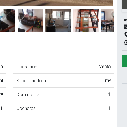
sa
Operación
Venta
al
Superficie total
1 m²
m²
Dormitorios
1
1
Cocheras
1