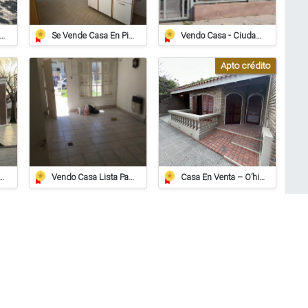
alena De Lorenzi 223 - Venta
Se Vende Casa En Pilar (apta Crédito Hipotecario)
Vendo Casa - Ciudad De Sunchales
Apto crédito
 Barrio Juan De Garay Calle Corrientes 406
Vendo Casa Lista Para Habitar
Casa En Venta – O’higgins 739, Barrio Alberdi, Rafaela