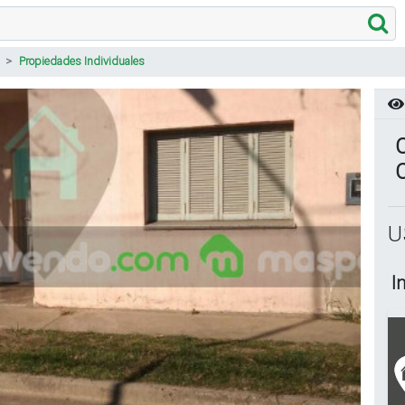
Propiedades Individuales
C
C
U
I