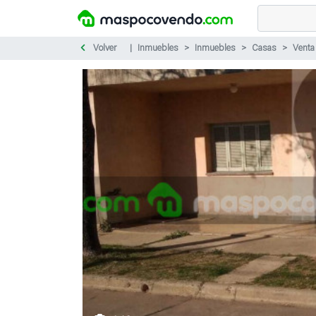
Volver
Inmuebles
Inmuebles
Casas
Venta