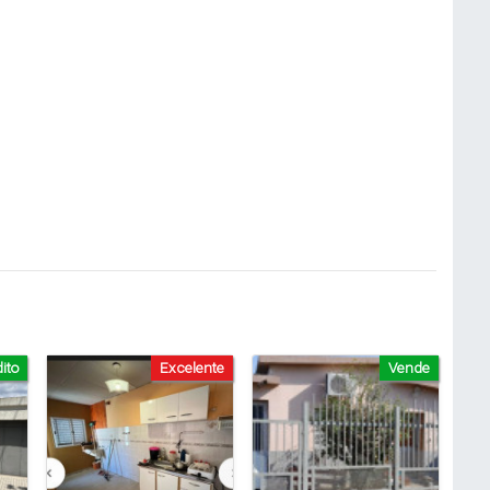
ito
Excelente
Vende