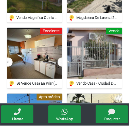
Vendo Magnifica Quinta De Grandes Dimensiones. - Zona Estación Saguier
Magdalena De Lorenzi 223 - Venta
Excelente
Vende
Se Vende Casa En Pilar (apta Crédito Hipotecario)
Vendo Casa - Ciudad De Sunchales
Apto crédito
Llamar
WhatsApp
Preguntar