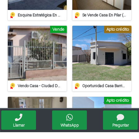
Esquina Estratégica En Pleno Barrio Sarmiento | España 203 (esq. Laprida)
Se Vende Casa En Pilar (apta Crédito Hipotecario)
Vende
Apto crédito
Vendo Casa - Ciudad De Sunchales
Oportunidad Casa Barrio Villa Del Parque - Crédito Hipotecario
Apto crédito
Llamar
WhatsApp
Preguntar