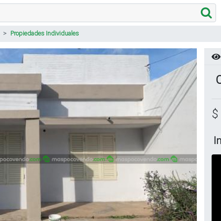
Propiedades Individuales
C
$
I