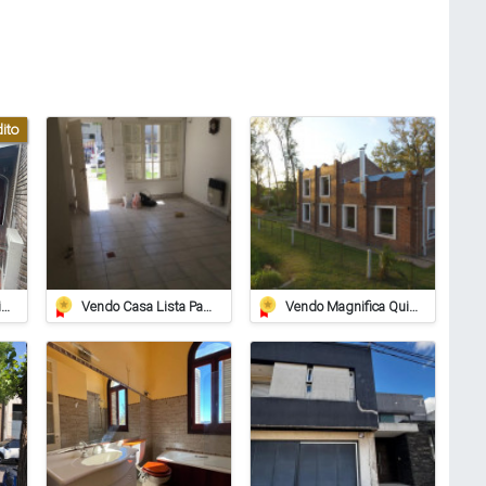
ito
Casa En Venta – O’higgins 739, Barrio Alberdi, Rafaela
Vendo Casa Lista Para Habitar
Vendo Magnifica Quinta De Grandes Dimensiones. - Zona Estación Saguier