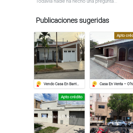
Todavía nadie ha hecho una pregunta...
Publicaciones sugeridas
Apto créd
Vendo Casa En Barrio Juan De Garay Calle Corrientes 406
Apto crédito