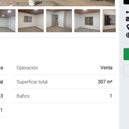
sa
Operación
Venta
al
Superficie total
307 m²
3
Baños
1
1