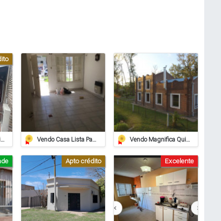
ito
Casa En Venta – O’higgins 739, Barrio Alberdi, Rafaela
Vendo Casa Lista Para Habitar
Vendo Magnifica Quinta De Grandes Dimensiones. - Zona Estación Saguier
nde
Apto crédito
Excelente