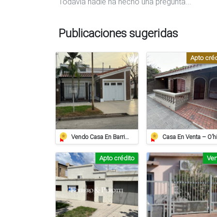
Todavía nadie ha hecho una pregunta...
Publicaciones sugeridas
Apto créd
Vendo Casa En Barrio Juan De Garay Calle Corrientes 406
Apto crédito
Ve