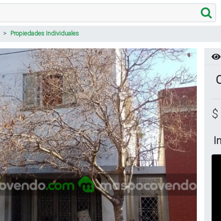
Propiedades Individuales
C
$
I