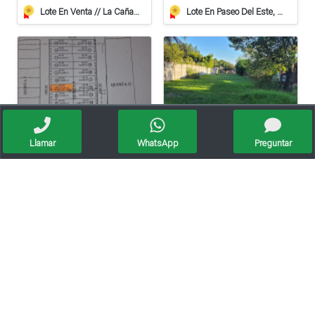
Lote En Venta // La Cañada
Lote En Paseo Del Este, Entorno Residencial.
Llamar
WhatsApp
Preguntar
Vendo Lote En Roca De 612 Mts/2º
Vendo Terreno En Villa Ocampo!