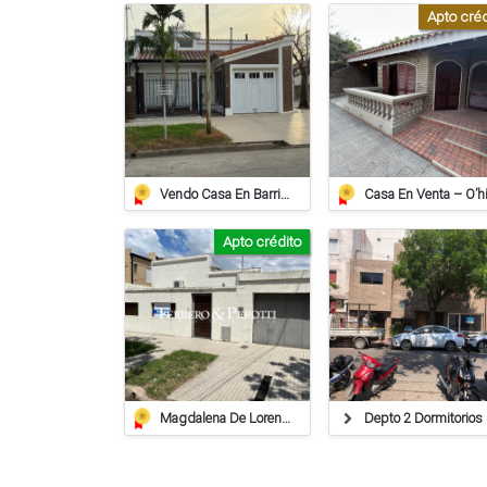
Apto créd
Vendo Casa En Barrio Juan De Garay Calle Corrientes 406
Apto crédito
Magdalena De Lorenzi 223 - Venta
Depto 2 D