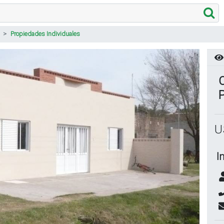
Propiedades Individuales
C
P
U
I