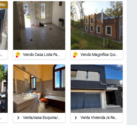
ito
Casa En Venta – O’higgins 739, Barrio Alberdi, Rafaela
Vendo Casa Lista Para Habitar
Vendo Magnifica Quinta De Grandes Dimensiones. - Zona Estación Saguier
ormitorios En Planta Alta Y Dos Locales Comerciales En Planta Baja
Venta/casa Esquina/3 Dormi/servicios/apta Credito
Venta Vivienda /a Reciclar/conpileta/servicios